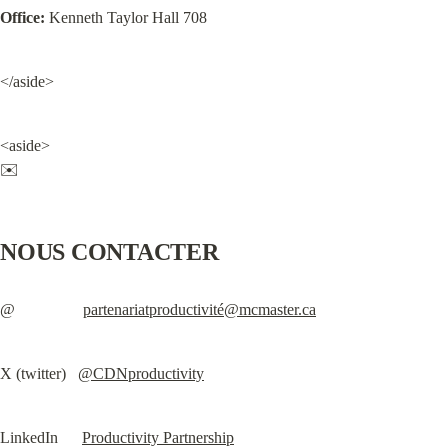
Office:
 Kenneth Taylor Hall 708
</aside>
<aside>

✉️
NOUS CONTACTER
@                 
partenariatproductivité@mcmaster.ca
X (twitter)   
@CDNproductivity
LinkedIn      
Productivity Partnership