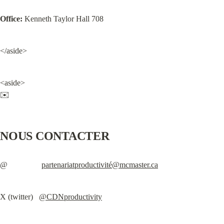
Office:
 Kenneth Taylor Hall 708
</aside>
<aside>

✉️
NOUS CONTACTER
@                 
partenariatproductivité@mcmaster.ca
X (twitter)   
@CDNproductivity